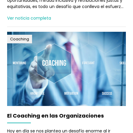
oportunidades, mirada inclusiva y retribuciones justas y
equitativas, es todo un desafío que conlleva el esfuerzo
y el compromiso de muchas instituciones y
Ver noticia completa
organizaciones tanto públicas como privadas.
Coaching
El Coaching en las Organizaciones
Hoy en día se nos plantea un desafío enorme al ir