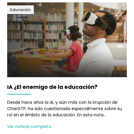
Educación
IA ¿El enemigo de la educación?
Desde hace años la IA, y aún más con la irrupción de
CharGTP, ha sido cuestionada especialmente sobre su
rol en el ámbito de la educación. En esta nota
exploraremos algunas perspectivas a favor y en contra y
Ver noticia completa
dejaremos la decisión en sus manos.