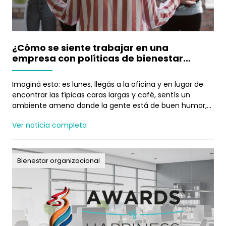
¿Cómo se siente trabajar en una
empresa con políticas de bienestar
reales?
Imaginá esto: es lunes, llegás a la oficina y en lugar de
encontrar las típicas caras largas y café, sentís un
ambiente ameno donde la gente está de buen humor,
sonríe y tiene energía para iniciar la semana. No es
Ver noticia completa
ficción: esto sucede en muchas empresas que
decidieron tomarse en serio el bienestar organizacional.
✨
Bienestar organizacional